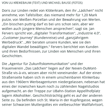
VON ULI KREIKEBAUM (TEXT) UND MICHAEL BAUSE (FOTOS)
Doris zur Linden redet von Klöterkram, den ihr „Lädchen“ nicht
annehme, von Tafelsilber, das niemand mehr für 1,20 Mark
putze, von Meißen-Porzellan und der Bewahrung von Werten.
„Ein bisschen puttrig darf es bei uns schon sein, aber wir
wollen auch jüngere Menschen ansprechen“, sagt sie. Jan
Fervers spricht von „digitaler Transformation“, „Industrie 4.0“,
„Customer Journey“ (Kundenreise) und „ganzjährigem
Werbedruck“. „Wir beraten unsere Kunden, wie sie den
digitalen Wandel bewältigen.“ Fervers berichtet von Kunden
und ihren Bedürfnissen, zur Linden von Menschen und ihren
Geschichten.
Die „Agentur für Zukunftskommunikation“ und der
Frauenverein „Das Lädchen“ liegen auf der Neven-DuMont-
Straße vis-à-vis, wissen aber nicht voneinander. Auf der einen
Straßenseite haben sich in einem unscheinbaren Klinkerbau
aus den 1960ern Werbeagenturen niedergelassen, nebenan hat
eines der inzwischen kaum noch zu zählenden Nagelstudios
aufgemacht, an der Treppe zur UBahn-Station Appellhofplatz
lagern Alkoholiker. Geschichtsträchtig geht es auf der anderen
Seite zu. Da befinden sich St. Maria in der Kupfergasse, wegen
seiner Schwarzen Muttergottes ein vielbesuchter Wallfahrtsort,