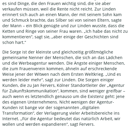
es sind Dinge, die den Frauen wichtig sind, die sie aber
verkaufen müssen, weil die Rente nicht reicht. Zur Linden
erinnert sich auch an einen Mann, der mit seinem Sohn kam
und Schmuck brachte, das Silber sei von seinen Eltern, sagte
der Mann – ein Blick genügte und zur Linden wusste, dass die
Ketten und Ringe von seiner Frau waren. „Ich habe das nicht zu
kommentieren“, sagt sie, „aber einige der Geschichten sind
schon hart.“
Die Sorge ist der kleinste und gleichzeitig größtmögliche
gemeinsame Nenner der Menschen, die sich an das Lädchen
und die Werbeagentur wenden. Die Ängste einiger Menschen,
die zum Frauenverein kommen, ähneln auf erschreckende
Weise jener der Witwen nach dem Ersten Weltkrieg. „Und es
werden leider mehr“, sagt zur Linden. Die Sorgen einiger
Kunden, die zu Jan Fervers, Kölner Standortleiter der „Agentur
für Zukunftskommunikation“, kommen, sind weniger greifbar –
auch wenn es letztendlich genauso um die Existenz geht: jene
des eigenen Unternehmens. Nicht wenigen der Agentur-
Kunden ist bange vor der sogenannten „digitalen
Transformation“, der Verlagerung vieler Arbeitsbereiche ins
Internet. „Für die Agentur bedeutet das natürlich Arbeit, wir
wollen und werden expandieren“, sagt Fervers.