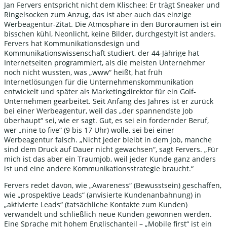
Jan Fervers entspricht nicht dem Klischee: Er trägt Sneaker und
Ringelsocken zum Anzug, das ist aber auch das einzige
Werbeagentur-Zitat. Die Atmosphäre in den Büroräumen ist ein
bisschen kühl, Neonlicht, keine Bilder, durchgestylt ist anders.
Fervers hat Kommunikationsdesign und
Kommunikationswissenschaft studiert, der 44-Jährige hat
Internetseiten programmiert, als die meisten Unternehmer
noch nicht wussten, was „www“ heißt, hat früh
Internetlösungen für die Unternehmenskommunikation
entwickelt und später als Marketingdirektor für ein Golf-
Unternehmen gearbeitet. Seit Anfang des Jahres ist er zurück
bei einer Werbeagentur, weil das „der spannendste Job
überhaupt“ sei, wie er sagt. Gut, es sei ein fordernder Beruf,
wer „nine to five“ (9 bis 17 Uhr) wolle, sei bei einer
Werbeagentur falsch. „Nicht jeder bleibt in dem Job, manche
sind dem Druck auf Dauer nicht gewachsen“, sagt Fervers. „Für
mich ist das aber ein Traumjob, weil jeder Kunde ganz anders
ist und eine andere Kommunikationsstrategie braucht.“
Fervers redet davon, wie „Awareness“ (Bewusstsein) geschaffen,
wie „prospektive Leads“ (anvisierte Kundenanbahnung) in
„aktivierte Leads“ (tatsächliche Kontakte zum Kunden)
verwandelt und schließlich neue Kunden gewonnen werden.
Eine Sprache mit hohem Englischanteil – „Mobile first“ ist ein