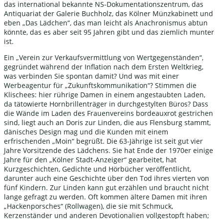
das international bekannte NS-Dokumentationszentrum, das
Antiquariat der Galerie Buchholz, das Kölner Münzkabinett und
eben „Das Lädchen“, das man leicht als Anachronismus abtun
könnte, das es aber seit 95 Jahren gibt und das ziemlich munter
ist.
Ein „Verein zur Verkaufsvermittlung von Wertgegenständen“,
gegründet während der Inflation nach dem Ersten Weltkrieg,
was verbinden Sie spontan damit? Und was mit einer
Werbeagentur für „Zukunftskommunikation“? Stimmen die
Klischees: hier rührige Damen in einem angestaubten Laden,
da tätowierte Hornbrillenträger in durchgestylten Büros? Dass
die Wände im Laden des Frauenvereins bordeauxrot gestrichen
sind, liegt auch an Doris zur Linden, die aus Flensburg stammt,
dänisches Design mag und die Kunden mit einem
erfrischenden „Moin“ begrüßt. Die 63-Jährige ist seit gut vier
Jahre Vorsitzende des Lädchens. Sie hat Ende der 1970er einige
Jahre für den „Kölner Stadt-Anzeiger“ gearbeitet, hat
Kurzgeschichten, Gedichte und Hörbücher veröffentlicht,
darunter auch eine Geschichte über den Tod ihres vierten von
fünf Kindern. Zur Linden kann gut erzählen und braucht nicht
lange gefragt zu werden. Oft kommen ältere Damen mit ihren
„Hackenporsches“ (Rollwagen), die sie mit Schmuck,
Kerzenständer und anderen Devotionalien vollgestopft haben;