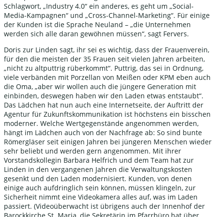
Schlagwort, „Industry 4.0“ ein anderes, es geht um „Social-
Media-Kampagnen“ und „Cross-Channel-Marketing“. Für einige
der Kunden ist die Sprache Neuland – „die Unternehmen
werden sich alle daran gewöhnen müssen“, sagt Fervers.
Doris zur Linden sagt, ihr sei es wichtig, dass der Frauenverein,
für den die meisten der 35 Frauen seit vielen Jahren arbeiten,
„nicht zu altputtrig rüberkommt“. Puttrig, das sei in Ordnung,
viele verbänden mit Porzellan von Meißen oder KPM eben auch
die Oma, „aber wir wollen auch die jüngere Generation mit
einbinden, deswegen haben wir den Laden etwas entstaubt“.
Das Lädchen hat nun auch eine Internetseite, der Auftritt der
Agentur für Zukunftskommunikation ist höchstens ein bisschen
moderner. Welche Wertgegenstände angenommen werden,
hängt im Lädchen auch von der Nachfrage ab: So sind bunte
Römergläser seit einigen Jahren bei jüngeren Menschen wieder
sehr beliebt und werden gern angenommen. Mit ihrer
Vorstandskollegin Barbara Helfrich und dem Team hat zur
Linden in den vergangenen Jahren die Verwaltungskosten
gesenkt und den Laden modernisiert. Kunden, von denen
einige auch aufdringlich sein können, müssen klingeln, zur
Sicherheit nimmt eine Videokamera alles auf, was im Laden
passiert. (Videoüberwacht ist übrigens auch der Innenhof der
Barockkirche St. Maria, die Sekretärin im Pfarrbüro hat über